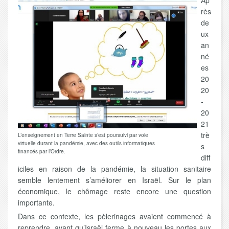
Ap
rès
de
ux
an
né
es
20
20
-
20
21
trè
L’enseignement en Terre Sainte s’est poursuivi par voie
virtuelle durant la pandémie, avec des outils informatiques
s
financés par l’Ordre.
diff
iciles en raison de la pandémie, la situation sanitaire
semble lentement s’améliorer en Israël. Sur le plan
économique, le chômage reste encore une question
importante.
Dans ce contexte, les pèlerinages avaient commencé à
reprendre, avant qu’Israël ferme à nouveau les portes aux