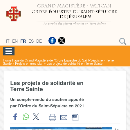
IT
EN
FR
ES
DE
Home Page du Grand Magistère de l'Ordre Equestre du Saint-Sépulcre
»
Terre
Sainte
»
Projets en gros plan
»
Les projets de solidarité en Terre Sainte
Les projets de solidarité en
Terre Sainte
Un compte-rendu du soutien apporté
par l’Ordre du Saint-Sépulcre en 2021