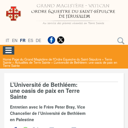
IT
EN
FR
ES
DE
Home Page du Grand Magistère de l'Ordre Equestre du Saint-Sépulcre
»
Terre
Sainte
»
Actualités de Terre Sainte
»
L’université de Bethléem: une oasis de paix en
Terre Sainte
L’Université de Bethléem:
une oasis de paix en Terre
Sainte
Entretien avec le Frère Peter Bray, Vice
Chancelier de l’Université de Bethléem
en Palestine