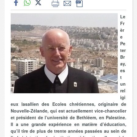
Le
Fr
èr
e
Pe
ter
Br
ay,
es
t
un
rel
igi
eux
lasallien des Ecoles chrétiennes, originaire de
Nouvelle-Zélande, qui est actuellement vice-chancelier
et président de l’université de Bethléem, en Palestine.
Il a une grande expérience en matière d’éducation,
qu’il tire de plus de trente années passées au sein de