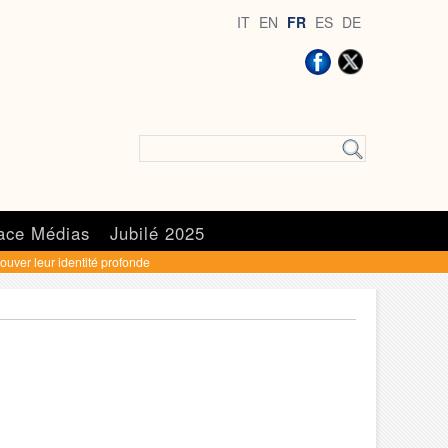
IT
EN
FR
ES
DE
ace Médias
Jubilé 2025
rouver leur identité profonde