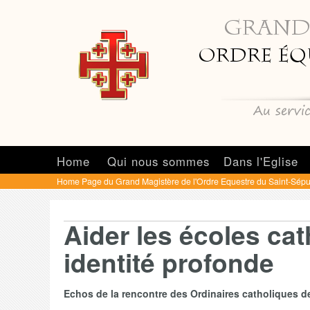
Home
Qui nous sommes
Dans l'Eglise
Home Page du Grand Magistère de l'Ordre Equestre du Saint-Sépu
Aider les écoles cat
identité profonde
Echos de la rencontre des Ordinaires catholiques de