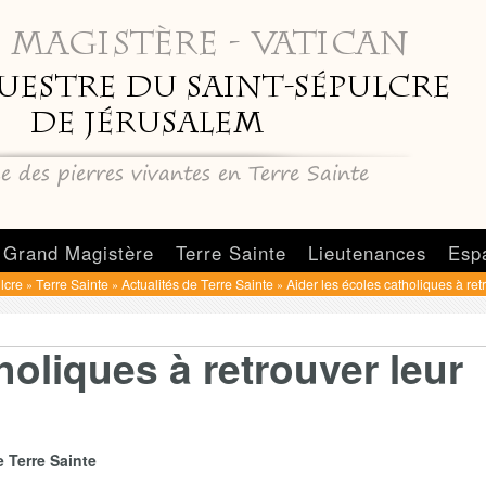
Grand Magistère
Terre Sainte
Lieutenances
Esp
lcre
Terre Sainte
Actualités de Terre Sainte
Aider les écoles catholiques à ret
»
»
»
holiques à retrouver leur
 Terre Sainte