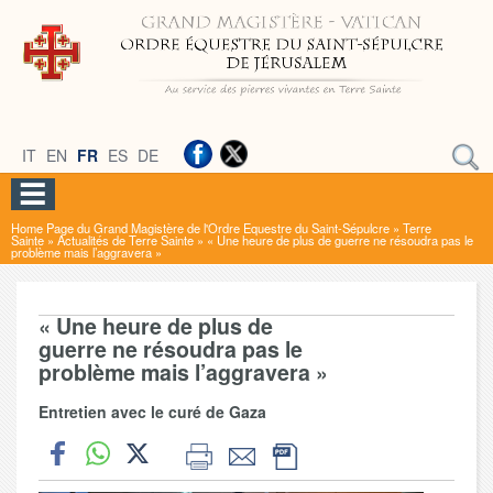
IT
EN
FR
ES
DE
Home Page du Grand Magistère de l'Ordre Equestre du Saint-Sépulcre
»
Terre
Sainte
»
Actualités de Terre Sainte
»
« Une heure de plus de guerre ne résoudra pas le
problème mais l’aggravera »
« Une heure de plus de
guerre ne résoudra pas le
problème mais l’aggravera »
Entretien avec le curé de Gaza